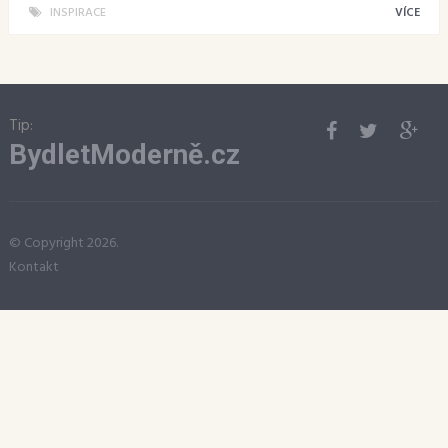
INSPIRACE
VÍCE
Tip:
BydletModerně.cz
© Copyright 2026.
Kontakt