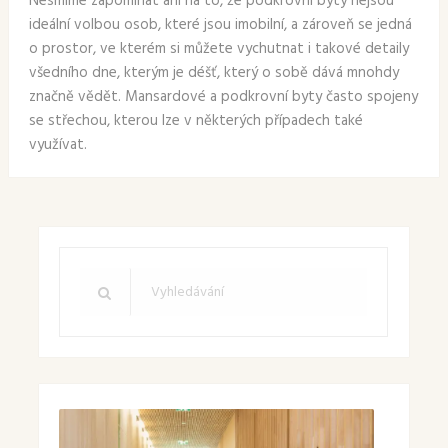
Nesmíme zapomínat ani na to, že podkrovní byty nejsou
ideální volbou osob, které jsou imobilní, a zároveň se jedná
o prostor, ve kterém si můžete vychutnat i takové detaily
všedního dne, kterým je déšť, který o sobě dává mnohdy
značně vědět. Mansardové a podkrovní byty často spojeny
se střechou, kterou lze v některých případech také
využívat.