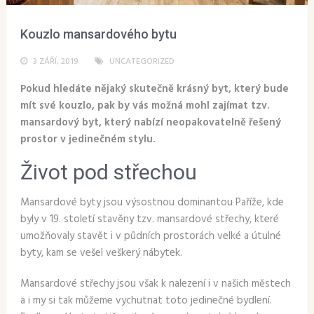
Kouzlo mansardového bytu
3 ZÁŘÍ, 2019
UNCATEGORIZED
Pokud hledáte nějaký skutečně krásný byt, který bude
mít své kouzlo, pak by vás možná mohl zajímat tzv.
mansardový byt, který nabízí neopakovatelně řešený
prostor v jedinečném stylu.
Život pod střechou
Mansardové byty jsou výsostnou dominantou Paříže, kde
byly v 19. století stavěny tzv. mansardové střechy, které
umožňovaly stavět i v půdních prostorách velké a útulné
byty, kam se vešel veškerý nábytek.
Mansardové střechy jsou však k nalezení i v našich městech
a i my si tak můžeme vychutnat toto jedinečné bydlení.