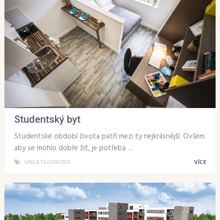
Studentský byt
Studentské období života patří mezi ty nejkrásnější. Ovšem
aby se mohlo dobře žít, je potřeba …
UNCATEGORIZED
VÍCE