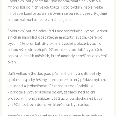
Podkrovní byty totiž mají své neopakovatelné kouzlo a
mnoho lidí po nich velice touží. Toto bydlení nabízí velké
množství komfortu, ale zároveň i celou řadu výzev. Pojďme
se podívat na to, které z nich to jsou.
Podkrovní byt má celou řadu neocenitelných výhod. Jednou
z nich je například dostatečné množství světla, které do
bytu může pronikat díky okna a vysoké poloze bytu. To
sebou však zároveň přináší problém v podobě vysokých
teplot v letních měsících, které mnohdy neřeší ani otevření
oken.
Další velkou výhodou jsou přiznané trámy a další detaily
spolu s atypicky řešeným prostorem, který přidává bytu na
útulnosti a jedinečnosti. Přiznané trámoví přibližuje
k přírodě a vytváří luxusní dojem, zatímco netradiční
prostory mnohdy nabízejí větší užitnou plochu než byty
v nižších patrech domu, ve kterém se byt nachází.